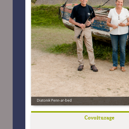
Diatonik Penn-ar-bed
Sonerien Plouedern
Covoiturage