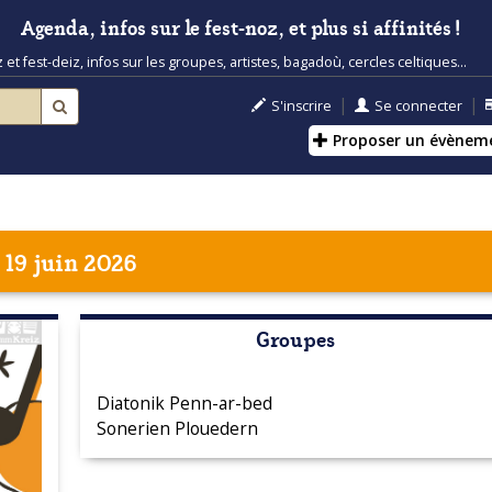
Agenda, infos sur le fest-noz, et plus si affinités !
t fest-deiz, infos sur les groupes, artistes, bagadoù, cercles celtiques...
|
|
S'inscrire
Se connecter
Proposer un évènem
 19 juin 2026
Groupes
Diatonik Penn-ar-bed
Sonerien Plouedern