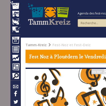
Agenda des fest-noz e
Tamm-Kreiz
Fest-Noz et Fest-Deiz
Fest Noz à
Plouédern
le Vendredi