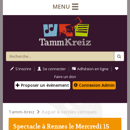
MENU
|
|
|
S'inscrire
Se connecter
Adhésion en ligne
Faire un don
Proposer un évènement
Connexion Admin
Tamm-Kreiz
Bagad & cercles celtiques
Spectacle à
Rennes
le Mercredi 15