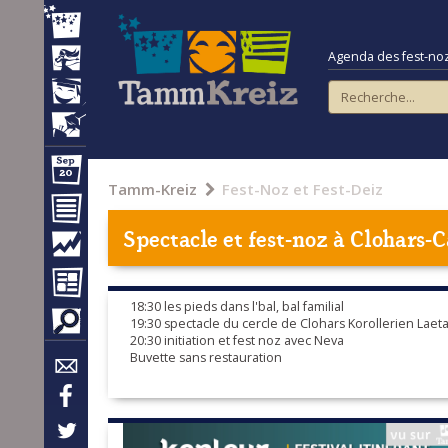
Agenda des fest-noz e
Tamm-Kreiz
Fest-Noz et Fest-Deiz
Spectacle et fest-noz à
Clohars-C
18:30 les pieds dans l'bal, bal familial
19:30 spectacle du cercle de Clohars Korollerien Laet
20:30 initiation et fest noz avec Neva
Buvette sans restauration