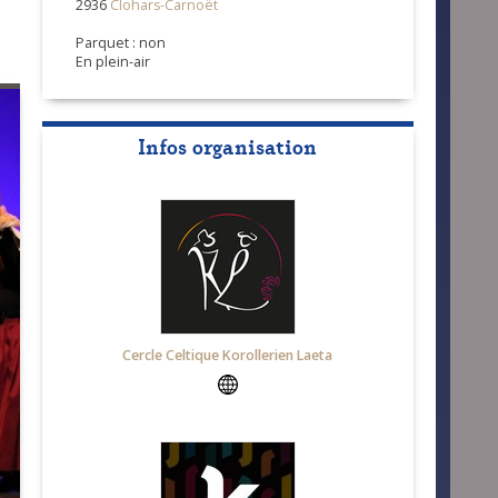
2936
Clohars-Carnoët
Parquet : non
En plein-air
Infos organisation
Cercle Celtique Korollerien Laeta