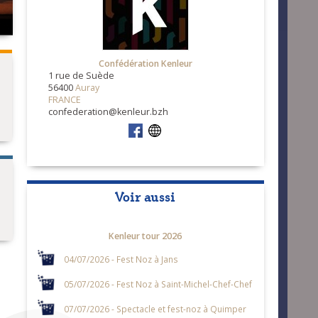
Confédération Kenleur
1 rue de Suède
56400
Auray
FRANCE
confederation@kenleur.bzh
Voir aussi
Kenleur tour 2026
04/07/2026 - Fest Noz à Jans
05/07/2026 - Fest Noz à Saint-Michel-Chef-Chef
07/07/2026 - Spectacle et fest-noz à Quimper