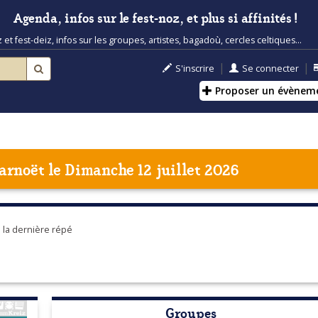
Agenda, infos sur le fest-noz, et plus si affinités !
t fest-deiz, infos sur les groupes, artistes, bagadoù, cercles celtiques...
|
|
S'inscrire
Se connecter
Proposer un évènem
arnoët
le Dimanche 12 juillet 2026
a la dernière répé
Groupes