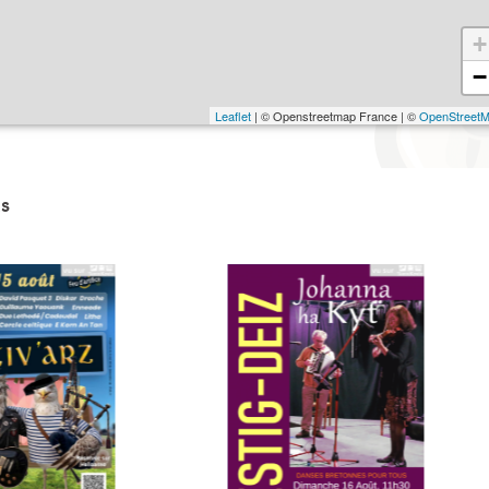
+
−
Leaflet
| © Openstreetmap France | ©
OpenStreet
s