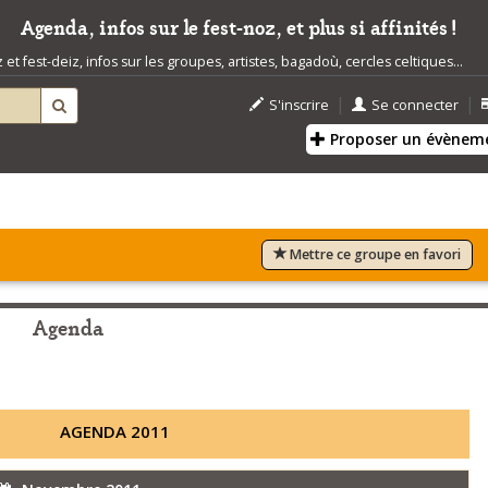
Agenda, infos sur le fest-noz, et plus si affinités !
t fest-deiz, infos sur les groupes, artistes, bagadoù, cercles celtiques...
|
|
S'inscrire
Se connecter
Proposer un évènem
Mettre ce groupe en favori
Agenda
AGENDA 2011