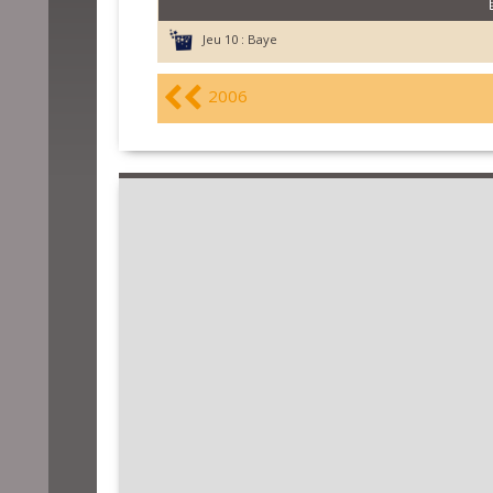
Jeu 10 :
Baye
2006