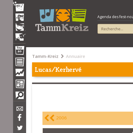
Agenda des fest-noz e
Tamm-Kreiz
Annuaire
Lucas/Kerhervé
2006