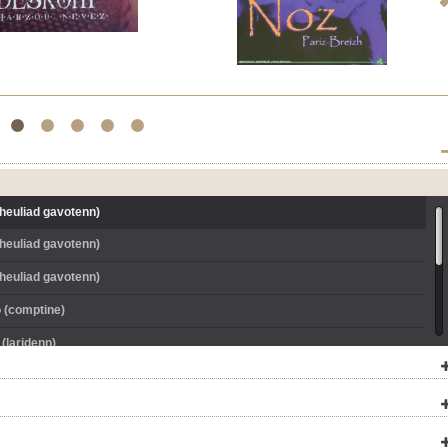
2
3
4
5
6
heuliad gavotenn)
heuliad gavotenn)
heuliad gavotenn)
 (comptine)
(laridenn)
nt Jakez an noz (marzurka)
 (Heuliad plinn)
 (Heuliad plinn)