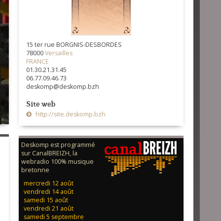
15 ter rue BORGNIS-DESBORDES
78000
Versailles
FRANCE
01.30.21.31.45
06.77.09.46.73
deskomp@deskomp.bzh
Site web
http://site.deskomp.bzh
Deskomp est programmé
sur CanalBREIZH, la
webradio 100% musique
bretonne
mercredi 12 août
vendredi 14 août
samedi 15 août
vendredi 21 août
samedi 5 septembre