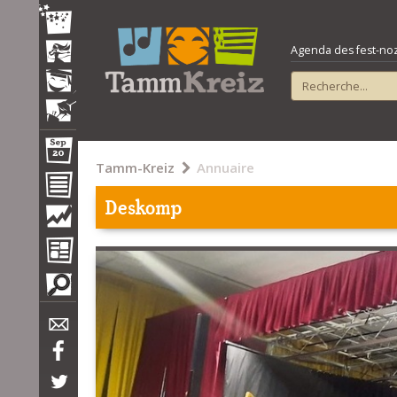
Agenda des fest-noz e
Tamm-Kreiz
Annuaire
Deskomp