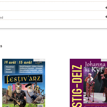
 (Heuliad plinn)
(polka)
red
s