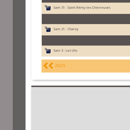
Sam 31 :
Saint-Rémy-les-Chevreuses
Sam 21 :
Charny
Sam 3 :
Les Ulis
2025