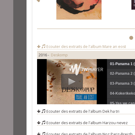
1
Ecouter des extraits de l'album
Mare an eost
2016 -
Deskomp
01-Panama 1 (
02-Panama 2 (
03-Panama 3 (
04-Kokerikeko
05-Yes we can 
Ecouter des extraits de l'album
Dek ha tri
06-War vali Sa
Ecouter des extraits de l'album
Harzou nevez
07-An eostig 1
08-An eostig 2
Ecouter des extraits de l'album
Noz Pariz-Breizh