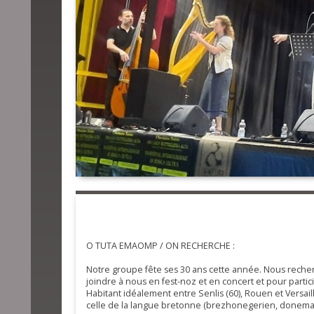
O TUTA EMAOMP / ON RECHERCHE :
Notre groupe fête ses 30 ans cette année. Nous reche
joindre à nous en fest-noz et en concert et pour partic
Habitant idéalement entre Senlis (60), Rouen et Versaill
celle de la langue bretonne (brezhonegerien, donemat