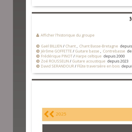
Afficher l'historique du groupe
Gaël BILLIEN
/
Chant
,
Chant Basse-Bretagne
depuis
Jérôme GOFFETTE
/
Guitare basse
,
Contrebasse
dep
Frédérique PINOT
/
Harpe celtique
depuis 2000
Zoé ROUSSELIN
/
Guitare acoustique
depuis 2023
David SERANDOUR
/
Flûte traversière en bois
depui
2025