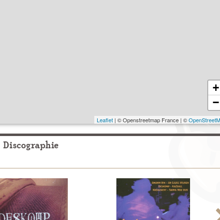
+
−
Leaflet
| © Openstreetmap France | ©
OpenStreet
Discographie