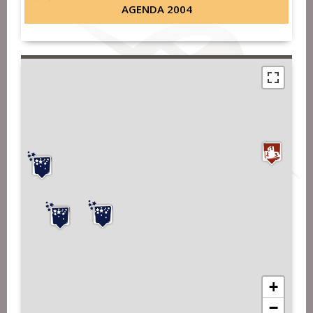
AGENDA 2004
+
−