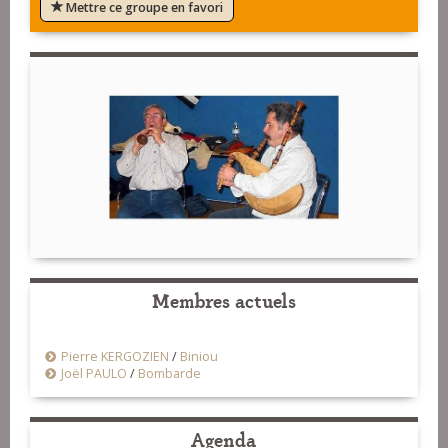
Mettre ce groupe en favori
Membres actuels
Pierre KERGOZIEN
/
Biniou
Joël PAULO
/
Bombarde
Agenda