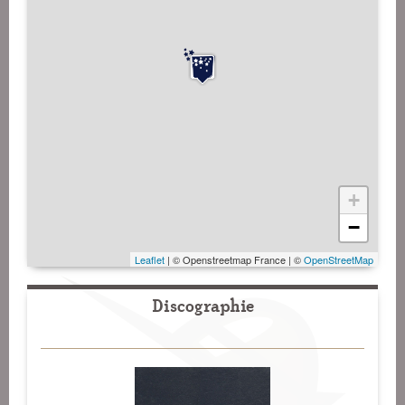
+
−
Leaflet
| © Openstreetmap France | ©
OpenStreetMap
Discographie