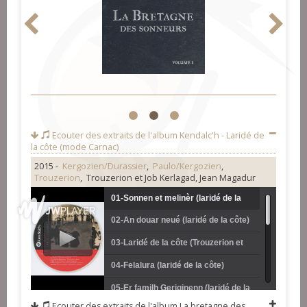
1
2
3
Ecouter des extraits de l'album
Kendalc'h - Laridé de
la côte (mode Carnac)
2015 -
Kergozien/Durassier
,
Paulo/Kergozien
,
Trouzerion
, Trouzerion et Job Kerlagad, Jean Magadur
01-Sonnen et melinèr (laridé de la
02-An douar neué (laridé de la côte)
côte) (Trouzerion)
(Trouzerion)
03-Laridé de la côte (Trouzerion et
Job Kerlagad)
04-Felalura (laridé de la côte)
(Trouzerion)
05-Er familh Geriginenn (laridé de la
Ecouter des extraits de l'album
La bretagne des