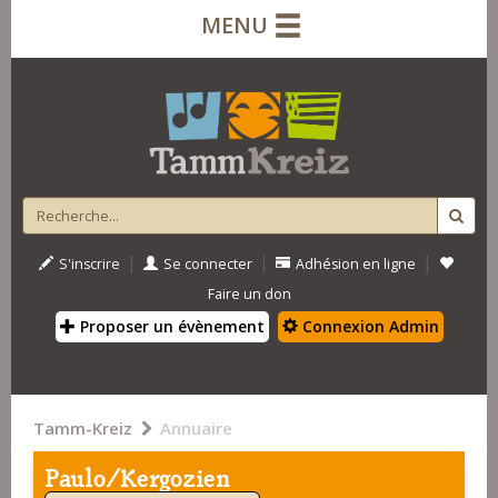
MENU
|
|
|
S'inscrire
Se connecter
Adhésion en ligne
Faire un don
Proposer un évènement
Connexion Admin
Tamm-Kreiz
Annuaire
Paulo/Kergozien