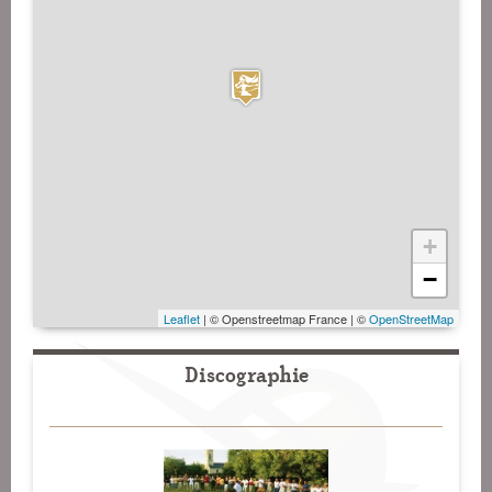
+
−
Leaflet
| © Openstreetmap France | ©
OpenStreetMap
Discographie