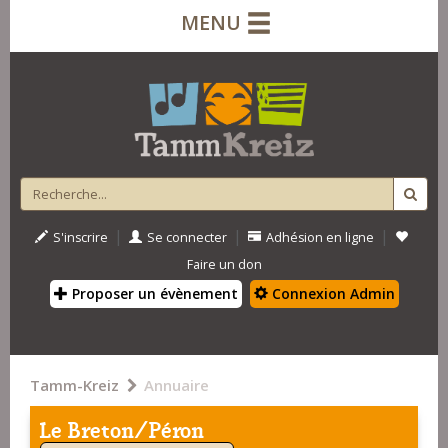
MENU
|
|
|
S'inscrire
Se connecter
Adhésion en ligne
Faire un don
Proposer un évènement
Connexion Admin
Tamm-Kreiz
Annuaire
Le Breton/Péron