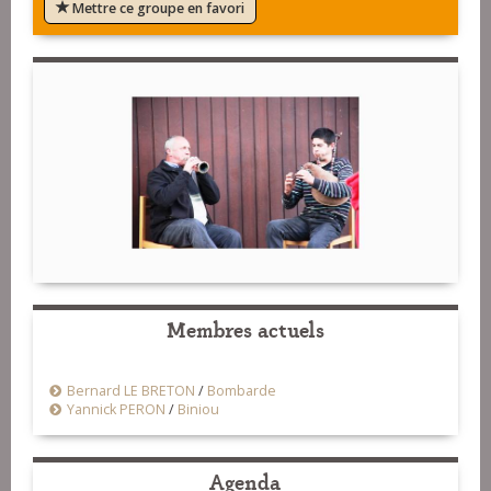
Mettre ce groupe en favori
Membres actuels
Bernard LE BRETON
/
Bombarde
Yannick PERON
/
Biniou
Agenda