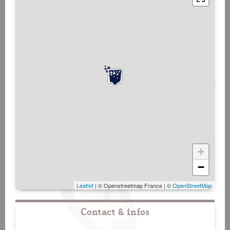
+
−
Leaflet
| © Openstreetmap France | ©
OpenStreetMap
Contact & infos