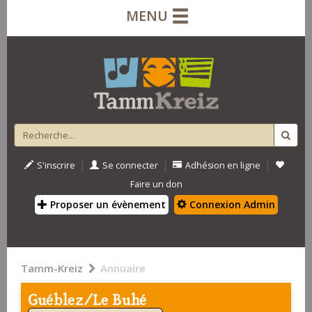
MENU
|
|
|
S'inscrire
Se connecter
Adhésion en ligne
Faire un don
Proposer un évènement
Connexion Admin
Tamm-Kreiz
Annuaire
Guéblez/Le Buhé