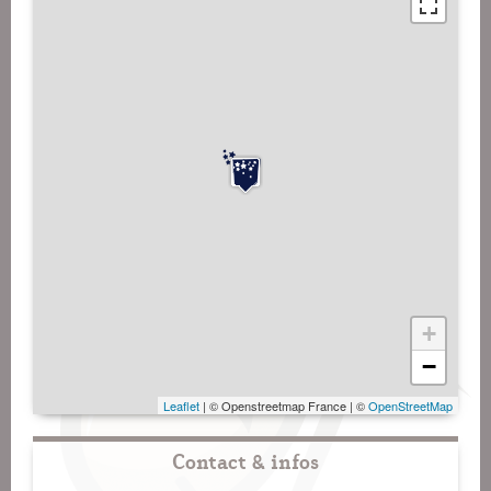
+
−
Leaflet
| © Openstreetmap France | ©
OpenStreetMap
Contact & infos