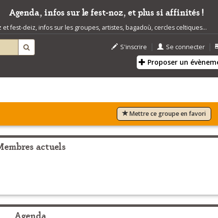
Agenda, infos sur le fest-noz, et plus si affinités !
t fest-deiz, infos sur les groupes, artistes, bagadoù, cercles celtiques...
|
|
S'inscrire
Se connecter
Proposer un évènem
Mettre ce groupe en favori
Membres actuels
Agenda