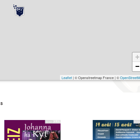
+
−
Leaflet
| © Openstreetmap France | ©
OpenStreet
s