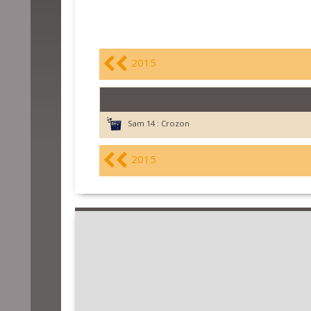
2015
Sam 14 :
Crozon
2015