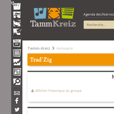
Agenda des fest-noz e
Tamm-Kreiz
Annuaire
Trad'Zig
Afficher l'historique du groupe