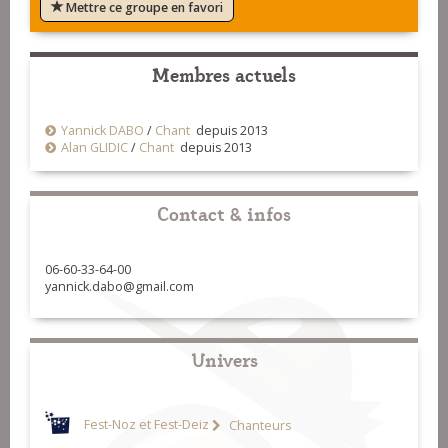
Mettre ce groupe en favori
Membres actuels
Yannick DABO
/
Chant
depuis 2013
Alan GLIDIC
/
Chant
depuis 2013
Contact & infos
06-60-33-64-00
yannick.dabo@gmail.com
Univers
Fest-Noz et Fest-Deiz
Chanteurs