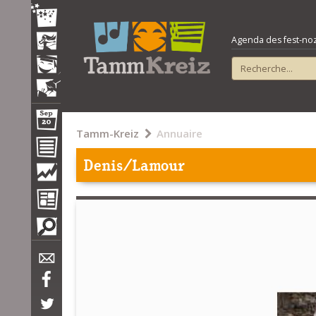
Agenda des fest-noz e
Tamm-Kreiz
Annuaire
Denis/Lamour