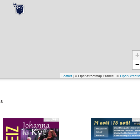
+
−
Leaflet
| © Openstreetmap France | ©
OpenStreet
s