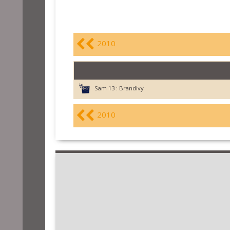
2010
Sam 13 :
Brandivy
2010