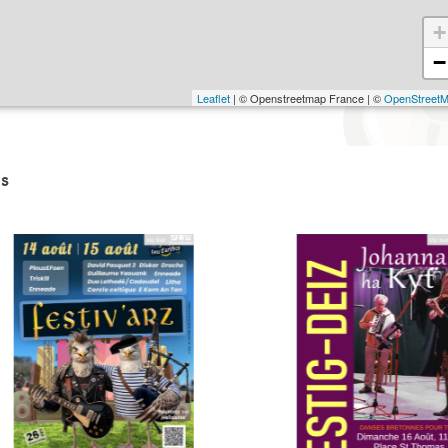
+
−
Leaflet
| © Openstreetmap France | ©
OpenStreet
s