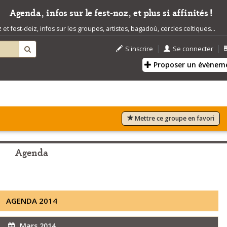
Agenda, infos sur le fest-noz, et plus si affinités !
t fest-deiz, infos sur les groupes, artistes, bagadoù, cercles celtiques...
|
|
S'inscrire
Se connecter
Proposer un évènem
Mettre ce groupe en favori
Agenda
AGENDA 2014
Mars 2014