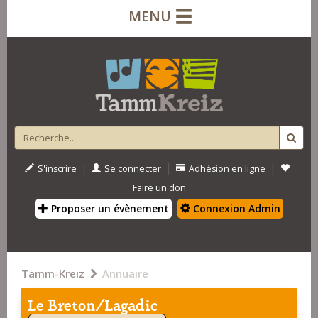
MENU
|
|
|
S'inscrire
Se connecter
Adhésion en ligne
Faire un don
Proposer un évènement
Connexion Admin
Tamm-Kreiz
Annuaire
Le Breton/Lagadic