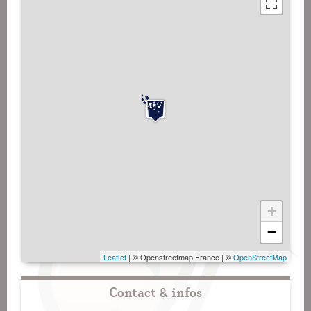
+
−
Leaflet
| © Openstreetmap France | ©
OpenStreetMap
Contact & infos