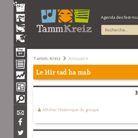
Agenda des fest-noz e
Tamm-Kreiz
Annuaire
Le Hir tad ha mab
Afficher l'historique du groupe