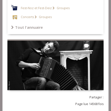
Fest-Noz et Fest-Deiz
Groupes
Concerts
Groupes
Tout l'annuaire
Partager :
Page lue 14568 fois