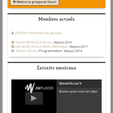
Mettre ce groupe en favori
Membres actuels
Afficher l'historique du groupe
Youen NEDELEG
/
Biniou
depuis 2014
Léo NEVEU
/
Accordéon diatonique
depuis 2017
William ZEGAL
/
Programmation depuis 2014
Extraits musicaux
Skeud Ha Luc'h
Mamm-gozh vehe bet plijet
bras !