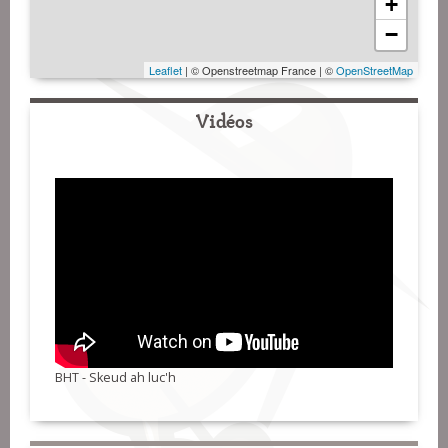
+
−
Leaflet
| © Openstreetmap France | ©
OpenStreetMap
Vidéos
BHT - Skeud ah luc'h