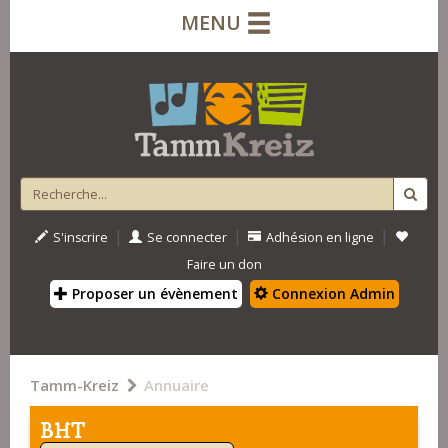
MENU
|
|
|
S'inscrire
Se connecter
Adhésion en ligne
Faire un don
Proposer un évènement
Connexion Admin
Tamm-Kreiz
Annuaire
BHT