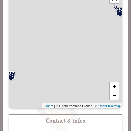
+
−
Leaflet
| © Openstreetmap France | ©
OpenStreetMap
Contact & infos