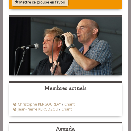
Mettre ce groupe en favori
Membres actuels
Christophe KERGOURLAY
/
Chant
Jean-Pierre KERGOZOU
/
Chant
Agenda