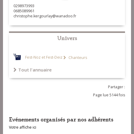
0298973993
0685089961
christophe.kergourlay@wanadoo.fr
Univers
Fest-Noz et Fest-Deiz
Chanteurs
Tout l'annuaire
Partager :
Page lue 5144 fois
Evénements organisés par nos adhérents
Votre affiche ici