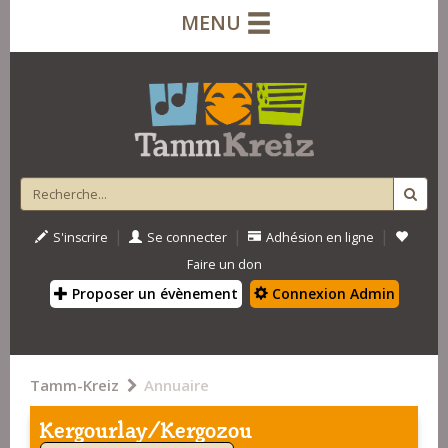
MENU
|
|
|
S'inscrire
Se connecter
Adhésion en ligne
Faire un don
Proposer un évènement
Connexion Admin
Tamm-Kreiz
Annuaire
Kergourlay/Kergozou