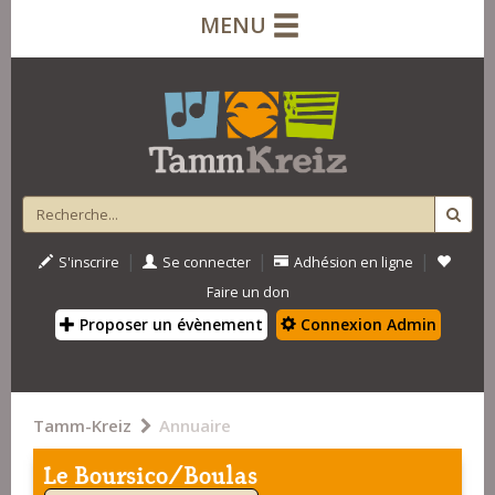
MENU
|
|
|
S'inscrire
Se connecter
Adhésion en ligne
Faire un don
Proposer un évènement
Connexion Admin
Tamm-Kreiz
Annuaire
Le Boursico/Boulas