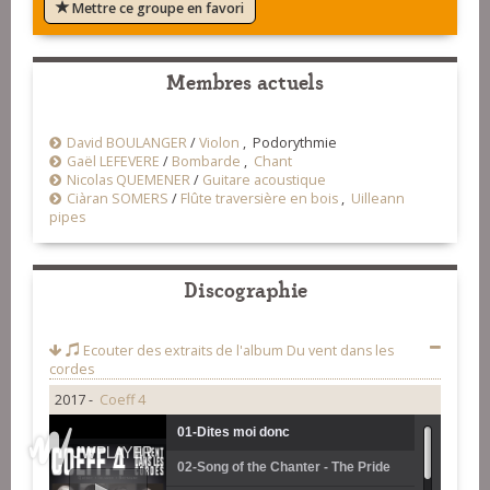
Mettre ce groupe en favori
Membres actuels
David BOULANGER
/
Violon
, Podorythmie
Gaël LEFEVERE
/
Bombarde
,
Chant
Nicolas QUEMENER
/
Guitare acoustique
Ciàran SOMERS
/
Flûte traversière en bois
,
Uilleann
pipes
Discographie
Ecouter des extraits de l'album
Du vent dans les
cordes
2017 -
Coeff 4
01-Dites moi donc
02-Song of the Chanter - The Pride