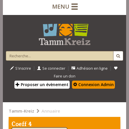
MENU
|
|
|
S'inscrire
Se connecter
Adhésion en ligne
Faire un don
Proposer un évènement
Connexion Admin
Tamm-Kreiz
Annuaire
Coeff 4