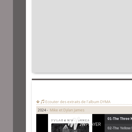
Ecouter des extraits de l'album
DYMA
2024 -
Mike et Dylan James
01-The Three 
02-The Yellow 