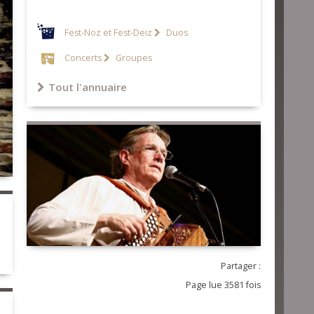
Fest-Noz et Fest-Deiz
Duos
Concerts
Groupes
Tout l'annuaire
Partager :
Page lue 3581 fois