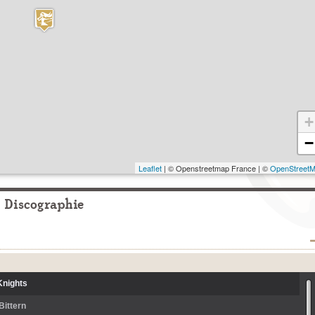
+
−
Leaflet
| © Openstreetmap France | ©
OpenStreet
Discographie
Knights
Bittern