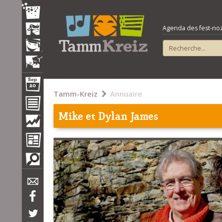
Agenda des fest-noz e
Tamm-Kreiz
Annuaire
Mike et Dylan James