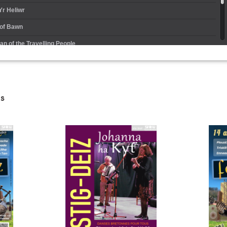
r Heliwr
 of Bawn
n of the Travelling People
 Bunch of Roses
s
n mois ou cinq semaines
ay I was Married
y Shawl