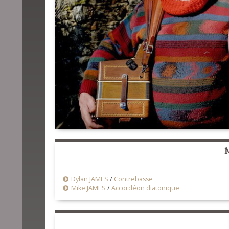
Dylan JAMES
/
Contrebasse
Mike JAMES
/
Accordéon diatonique