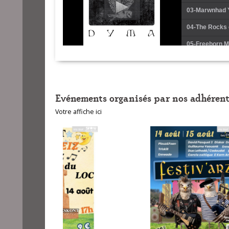
03-Marwnhad Y
04-The Rocks
05-Freeborn Ma
06-The Bonny
07-Ridées
Evénements organisés par nos adhérent
08-Y'a bien u
Votre affiche ici
09-Sorry the D
10-The Galwa