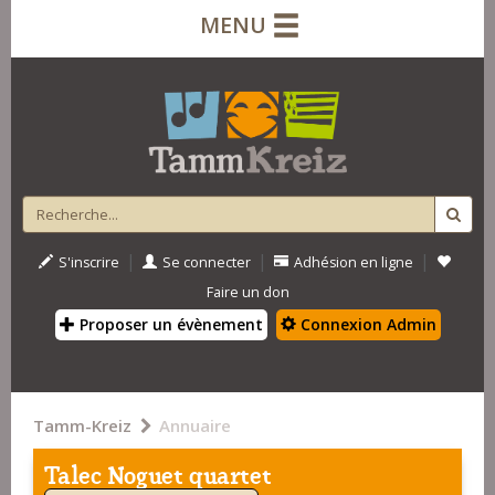
MENU
|
|
|
S'inscrire
Se connecter
Adhésion en ligne
Faire un don
Proposer un évènement
Connexion Admin
Tamm-Kreiz
Annuaire
Talec Noguet quartet