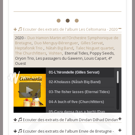
1
2
3
Ecouter des extraits de l'album
Les Celtomania - 2020
2020 -
Duo Hamon Martin et l'Orchestre Symphonique de
Bretagne
,
Duo Menguy-Bérenguer
,
Gilles Servat
,
Heptafonik Trio
,
Nâtah Big Band
,
Talec Noguet quartet
,
The Churchfitters
,
Vishten
, Eternal Tides, Poppy Seeds,
Oryon Trio, Les passagers du Gawenn, Louis Capart, 4°
Ouest
01-L'hirondelle (Gilles Servat)
02-Kholauss (Nâtah Big Band)
03-The fisher lasses (Eternal Tides)
04-A buch of five (Churchfitters)
05-Caza dansa (kas a barh) (Duo
Ecouter des extraits de l'album
Dindan Dilhad Dindan
Hamon-Martin, Annie Ebrel et
06-The maid on the green - Victor's
Ecouter des extraits de l'album
Envie de Bretagne -
l'Orchestre Symphonique de
Jig - The Jocelyn tree (Poppy
07-Elle tempête (Vishten)