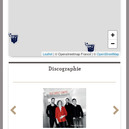
+
−
Leaflet
| © Openstreetmap France | ©
OpenStreetMap
Discographie