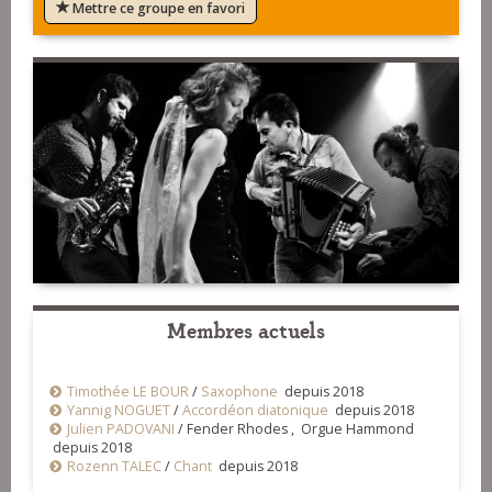
Mettre ce groupe en favori
Membres actuels
Timothée LE BOUR
/
Saxophone
depuis 2018
Yannig NOGUET
/
Accordéon diatonique
depuis 2018
Julien PADOVANI
/
Fender Rhodes , Orgue Hammond
depuis 2018
Rozenn TALEC
/
Chant
depuis 2018