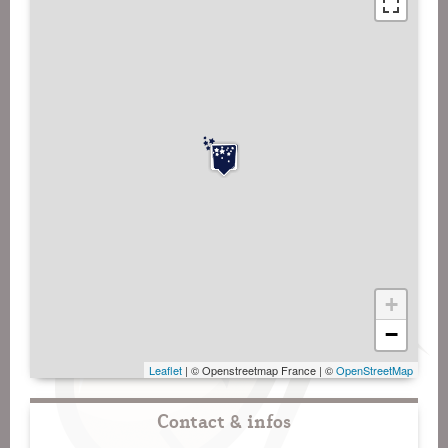
+
−
Leaflet
| © Openstreetmap France | ©
OpenStreetMap
Contact & infos