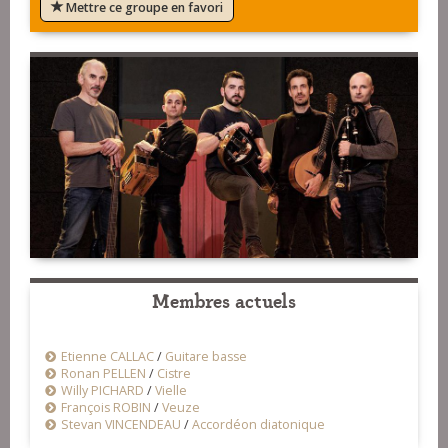
Mettre ce groupe en favori
Membres actuels
Etienne CALLAC
/
Guitare basse
Ronan PELLEN
/
Cistre
Willy PICHARD
/
Vielle
François ROBIN
/
Veuze
Stevan VINCENDEAU
/
Accordéon diatonique