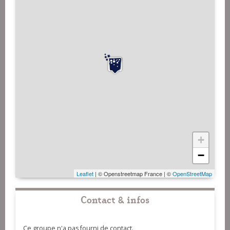
+
−
Leaflet
| © Openstreetmap France | ©
OpenStreetMap
Contact & infos
Ce groupe n'a pas fourni de contact.