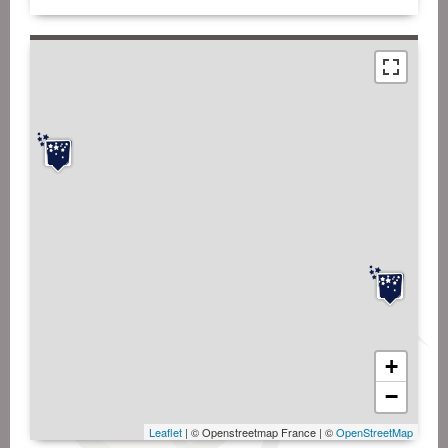
+
−
Leaflet
| © Openstreetmap France | ©
OpenStreetMap