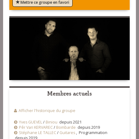
Mettre ce groupe en favori
Membres actuels
Afficher l'historique du groupe
Yves GUEVEL
/
Biniou
depuis 2021
Pêr Vari KERVAREC
/
Bombarde
depuis 2019
Stéphane LE TALLEC
/
Guitares
, Programmation
depuis 2019