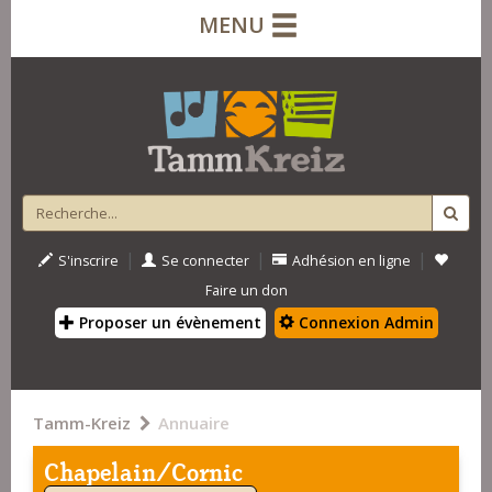
MENU
|
|
|
S'inscrire
Se connecter
Adhésion en ligne
Faire un don
Proposer un évènement
Connexion Admin
Tamm-Kreiz
Annuaire
Chapelain/Cornic