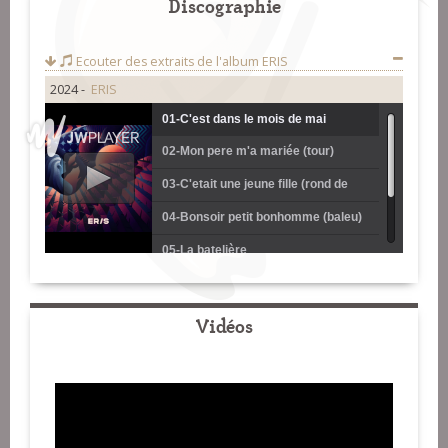
Discographie
Ecouter des extraits de l'album
ERIS
2024 -
ERIS
01-C'est dans le mois de mai
02-Mon pere m'a mariée (tour)
03-C'etait une jeune fille (rond de
Saint-Vincent)
04-Bonsoir petit bonhomme (baleu)
05-La batelière
06-Que sus aurös - N'ai mai cinc
sòus (bourrée 3 temps)
07-Amusons-nous les filles (rond de
Vidéos
Loudéac)