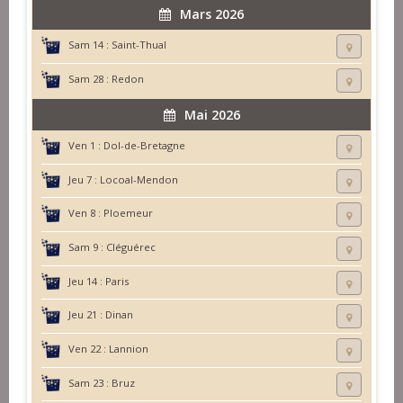
Mars 2026
Sam 14 :
Saint-Thual
Sam 28 :
Redon
Mai 2026
Ven 1 :
Dol-de-Bretagne
Jeu 7 :
Locoal-Mendon
Ven 8 :
Ploemeur
Sam 9 :
Cléguérec
Jeu 14 :
Paris
Jeu 21 :
Dinan
Ven 22 :
Lannion
Sam 23 :
Bruz