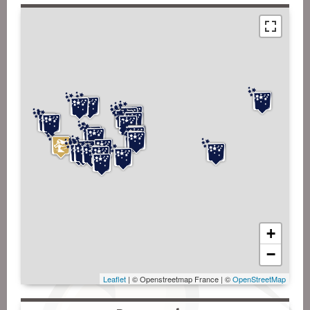
+
−
Leaflet
| © Openstreetmap France | ©
OpenStreetMap