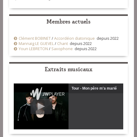
Membres actuels
Clément BOBINET
/
Accordéon diatonique
depuis 2022
Mannaïg LE GUEVEL
/
Chant
depuis 2022
Youn LEBRETON
/
Saxophone
depuis 2022
Extraits musicaux
Tour - Mon père m'a marié