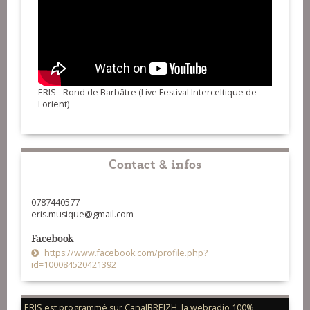
ERIS - Rond de Barbâtre (Live Festival Interceltique de
Lorient)
Contact & infos
0787440577
eris.musique@gmail.com
Facebook
https://www.facebook.com/profile.php?
id=100084520421392
ERIS est programmé sur CanalBREIZH, la webradio 100%