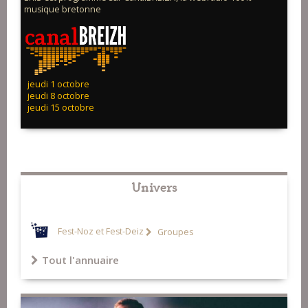
musique bretonne
jeudi 1 octobre
jeudi 8 octobre
jeudi 15 octobre
Univers
Fest-Noz et Fest-Deiz
Groupes
Tout l'annuaire