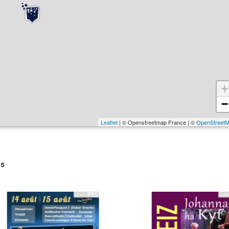
+
−
Leaflet
| © Openstreetmap France | ©
OpenStreet
s