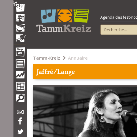
Agenda des fest-noz e
Tamm-Kreiz
Annuaire
Jaffré/Lange