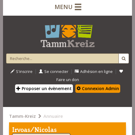
MENU
|
|
|
S'inscrire
Se connecter
Adhésion en ligne
Faire un don
Proposer un évènement
Connexion Admin
Tamm-Kreiz
Annuaire
Irvoas/Nicolas