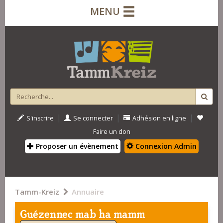
MENU
|
|
|
S'inscrire
Se connecter
Adhésion en ligne
Faire un don
Proposer un évènement
Connexion Admin
Tamm-Kreiz
Annuaire
Guézennec mab ha mamm