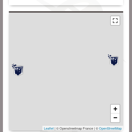
+
−
Leaflet
| © Openstreetmap France | ©
OpenStreetMap