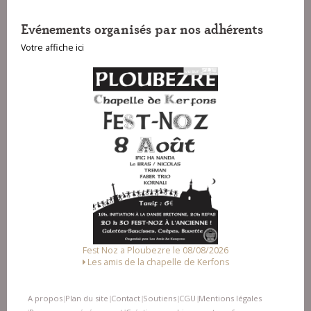
Evénements organisés par nos adhérents
Votre affiche ici
Fest Noz a Ploubezre le 08/08/2026
Fest-deiz h
Les amis de la chapelle de Kerfons
A propos
Plan du site
Contact
Soutiens
CGU
Mentions légales
|
|
|
|
|