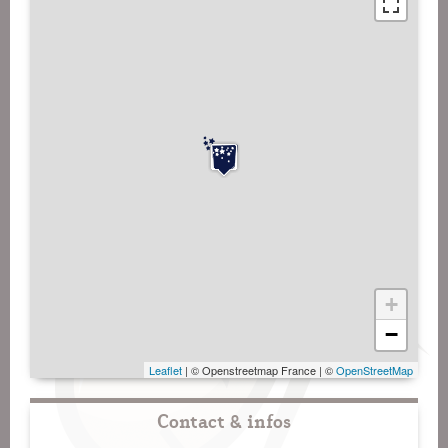
+
−
Leaflet
| © Openstreetmap France | ©
OpenStreetMap
Contact & infos