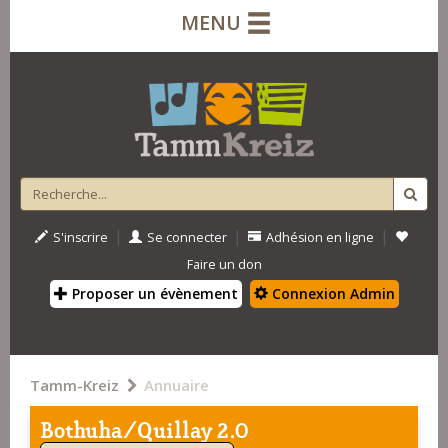
MENU
|
|
|
S'inscrire
Se connecter
Adhésion en ligne
Faire un don
Proposer un évènement
Connexion Admin
Tamm-Kreiz
Annuaire
Bothuha/Quillay 2.0