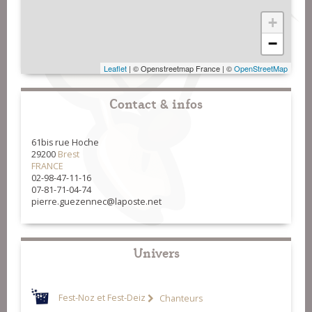
+
−
Leaflet
| © Openstreetmap France | ©
OpenStreetMap
Contact & infos
61bis rue Hoche
29200
Brest
FRANCE
02-98-47-11-16
07-81-71-04-74
pierre.guezennec@laposte.net
Univers
Fest-Noz et Fest-Deiz
Chanteurs