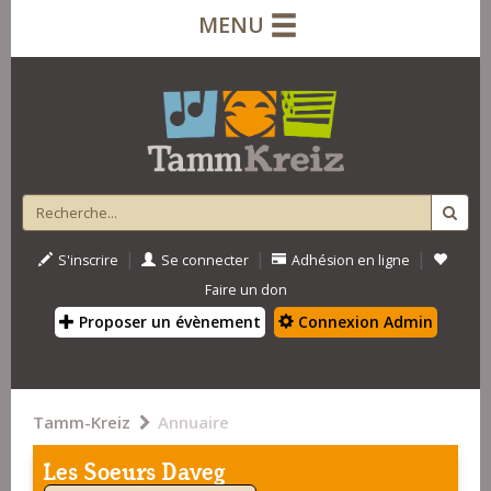
MENU
|
|
|
S'inscrire
Se connecter
Adhésion en ligne
Faire un don
Proposer un évènement
Connexion Admin
Tamm-Kreiz
Annuaire
Les Soeurs Daveg