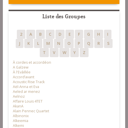
Liste des Groupes
2
A
B
C
D
E
F
G
H
I
J
K
L
M
N
O
P
Q
R
S
T
V
W
Y
Z
À cordes et accordéon
A Galzew
À l'Evâillée
Accord’avant
Acoustic Rise Track
Aël-Anna et Eva
Aeled ar menez
Aelnoz
Affaire Louis 4TET
AkanA
Alain Pennec Quartet
Albinonix
Alkeemia
Alkemi