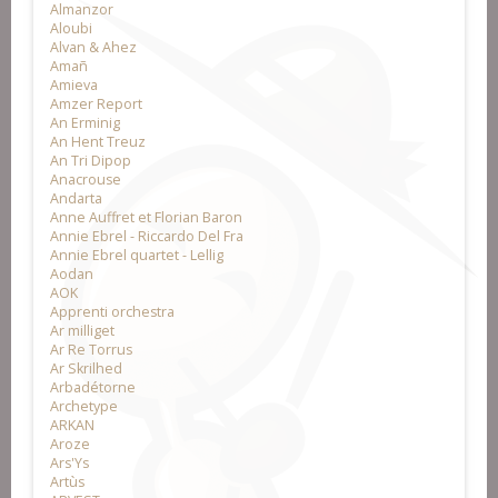
Almanzor
Aloubi
Alvan & Ahez
Amañ
Amieva
Amzer Report
An Erminig
An Hent Treuz
An Tri Dipop
Anacrouse
Andarta
Anne Auffret et Florian Baron
Annie Ebrel - Riccardo Del Fra
Annie Ebrel quartet - Lellig
Aodan
AOK
Apprenti orchestra
Ar milliget
Ar Re Torrus
Ar Skrilhed
Arbadétorne
Archetype
ARKAN
Aroze
Ars'Ys
Artùs