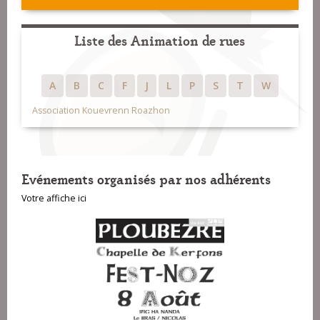
Liste des Animation de rues
A
B
C
F
J
L
P
S
T
W
Association Kouevrenn Roazhon
Evénements organisés par nos adhérents
Votre affiche ici