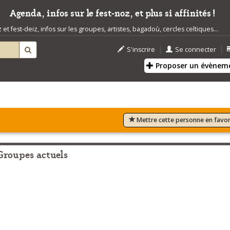
Agenda, infos sur le fest-noz, et plus si affinités !
t fest-deiz, infos sur les groupes, artistes, bagadoù, cercles celtiques...
|
|
S'inscrire
Se connecter
Proposer un évènem
Mettre cette personne en favor
Groupes actuels