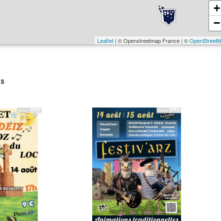
+
−
Leaflet
| © Openstreetmap France | ©
OpenStreet
s