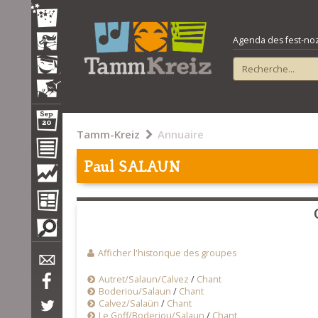
Agenda des fest-noz e
Tamm-Kreiz
Annuaire
Paul SALAUN
Afficher l'historique des groupes
Autret/Salaun/Calvez
/
Chant
Boderiou/Salaun
/
Chant
Calvez/Salaün
/
Chant
Le Goff/Boderiou/Salaun
/
Chant