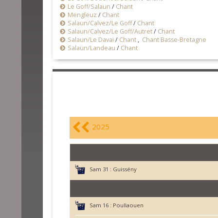
Le Goff/Salaun
/
Chant
Mengleuz
/
Chant
Salaun/Calvez/Le Goff
/
Chant
Salaun/Calvez/Le Goff/Autret
/
Chant
Salaun/Le Davaï
/
Chant
,
Chant Basse-Bretagne
Salaün/Landeau
/
Chant
2025
Sam 31 :
Guissény
Sam 16 :
Poullaouen