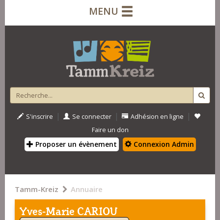
MENU
|
|
|
S'inscrire
Se connecter
Adhésion en ligne
Faire un don
Proposer un évènement
Connexion Admin
Tamm-Kreiz
Annuaire
Yves-Marie CARIOU