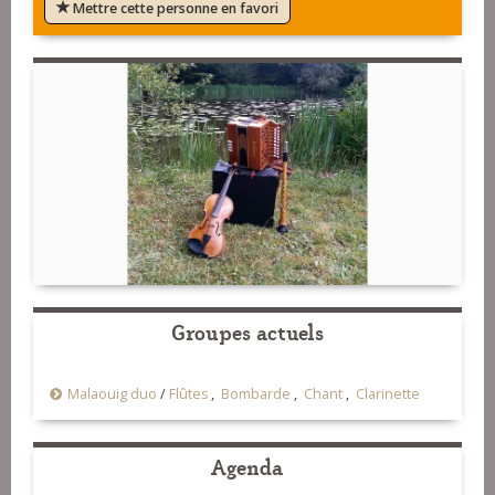
Mettre cette personne en favori
Groupes actuels
Malaouig duo
/
Flûtes
,
Bombarde
,
Chant
,
Clarinette
Agenda