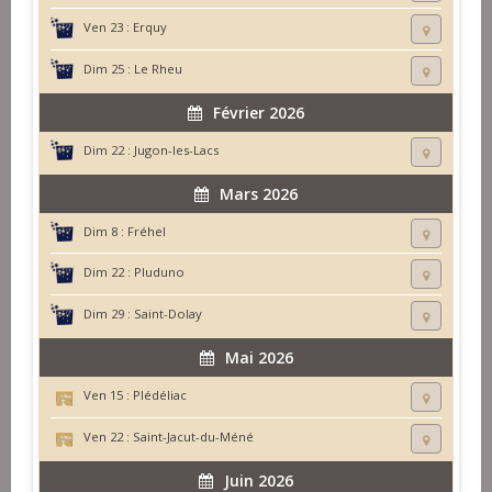
Ven 23 :
Erquy
Dim 25 :
Le Rheu
Février 2026
Dim 22 :
Jugon-les-Lacs
Mars 2026
Dim 8 :
Fréhel
Dim 22 :
Pluduno
Dim 29 :
Saint-Dolay
Mai 2026
Ven 15 :
Plédéliac
Ven 22 :
Saint-Jacut-du-Méné
Juin 2026