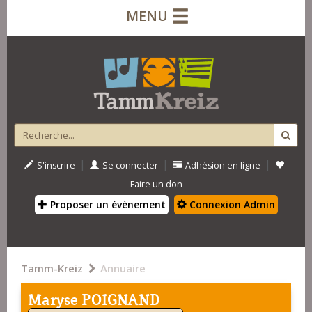
MENU
|
|
|
S'inscrire
Se connecter
Adhésion en ligne
Faire un don
Proposer un évènement
Connexion Admin
Tamm-Kreiz
Annuaire
Maryse POIGNAND