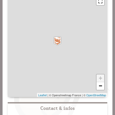
+
−
Leaflet
| © Openstreetmap France | ©
OpenStreetMap
Contact & infos