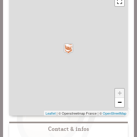
+
−
Leaflet
| © Openstreetmap France | ©
OpenStreetMap
Contact & infos