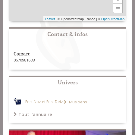
−
Leaflet
| © Openstreetmap France | ©
OpenStreetMap
Contact & infos
Contact
0670981688
Univers
Fest-Noz et Fest-Deiz
Musiciens
Tout l'annuaire