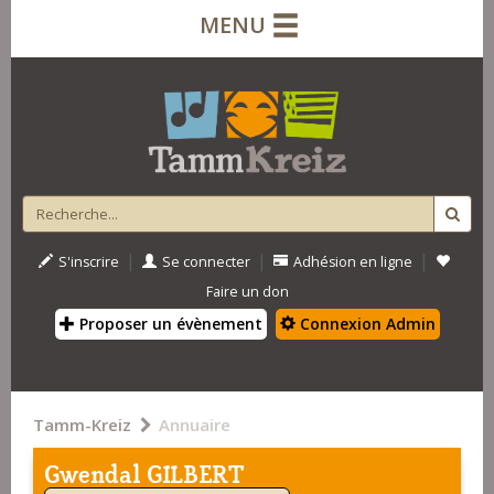
MENU
|
|
|
S'inscrire
Se connecter
Adhésion en ligne
Faire un don
Proposer un évènement
Connexion Admin
Tamm-Kreiz
Annuaire
Gwendal GILBERT