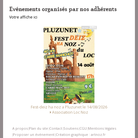
Evénements organisés par nos adhérents
Votre affiche ici
noz a Pluzunet le 14/08/2026
Fest Noz a Arzal le 15/
sociation Loc Noz
Alliance des Association
A propos
Plan du site
Contact
Soutiens
CGU
Mentions légales
|
|
|
|
|
Proposer un événement
Création graphique : artnoz.fr
|
|