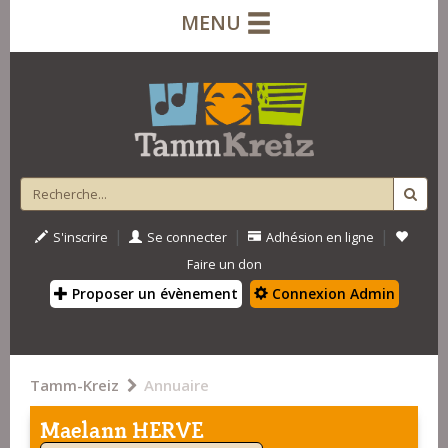
MENU
|
|
|
S'inscrire
Se connecter
Adhésion en ligne
Faire un don
Proposer un évènement
Connexion Admin
Tamm-Kreiz
Annuaire
Maelann HERVE