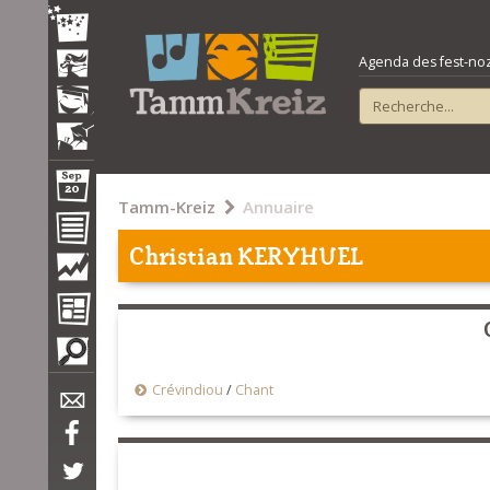
Agenda des fest-noz e
Tamm-Kreiz
Annuaire
Christian KERYHUEL
Crévindiou
/
Chant