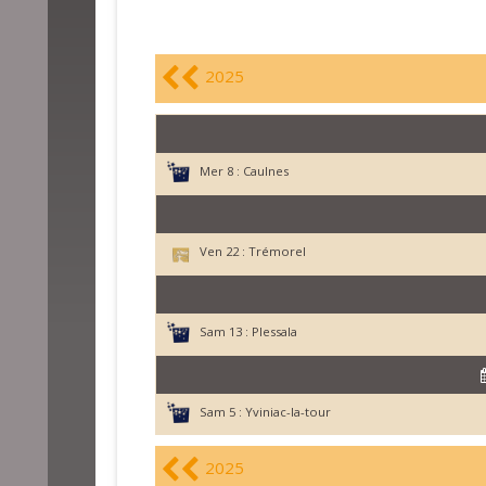
2025
Mer 8 :
Caulnes
Ven 22 :
Trémorel
Sam 13 :
Plessala
Sam 5 :
Yviniac-la-tour
2025