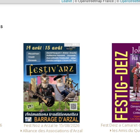
Leaflet
| © Openstreetmap France | ©
OpenStreet
s
Fest Deiz a Camaret-sur-Mer le 
Fest Noz a Arzal le 15/08/2026
les Amis du Quartier St T
Alliance des Associations d'Arzal