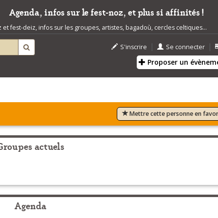
Agenda, infos sur le fest-noz, et plus si affinités !
t fest-deiz, infos sur les groupes, artistes, bagadoù, cercles celtiques...
|
|
S'inscrire
Se connecter
Proposer un évènem
Mettre cette personne en favor
Groupes actuels
Agenda