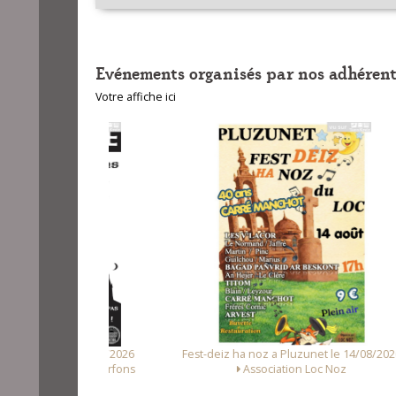
Evénements organisés par nos adhérent
Votre affiche ici
 le 08/08/2026
Fest-deiz ha noz a Pluzunet le 14/08/2026
elle de Kerfons
Association Loc Noz