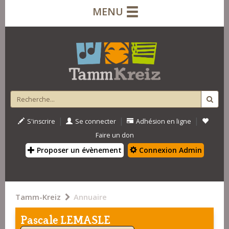
MENU
|
|
|
S'inscrire
Se connecter
Adhésion en ligne
Faire un don
Proposer un évènement
Connexion Admin
Tamm-Kreiz
Annuaire
Pascale LEMASLE