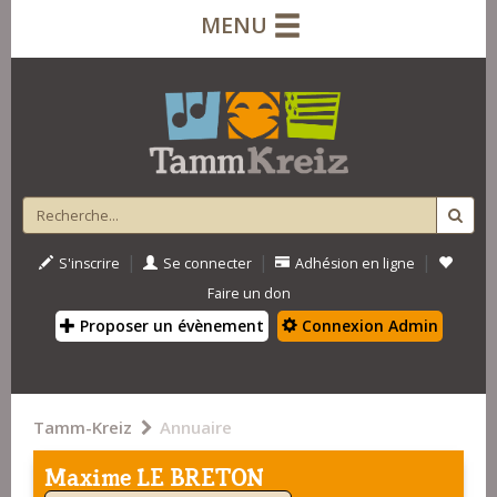
MENU
|
|
|
S'inscrire
Se connecter
Adhésion en ligne
Faire un don
Proposer un évènement
Connexion Admin
Tamm-Kreiz
Annuaire
Maxime LE BRETON