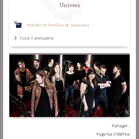
Univers
Fest-Noz et Fest-Deiz
Musiciens
Tout l'annuaire
Partager :
Page lue 2168 fois