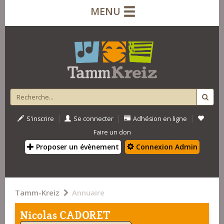
MENU
|
|
|
S'inscrire
Se connecter
Adhésion en ligne
Faire un don
Proposer un évènement
Connexion Admin
Tamm-Kreiz
Annuaire
Nicolas CADORET