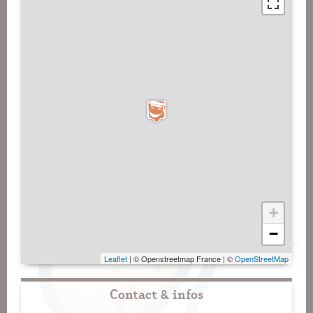
+
−
Leaflet
| © Openstreetmap France | ©
OpenStreetMap
Contact & infos