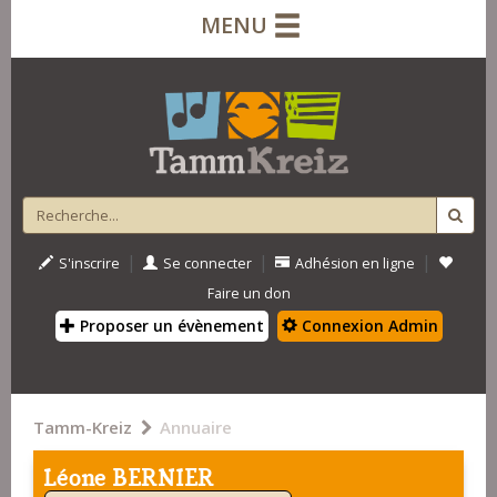
MENU
|
|
|
S'inscrire
Se connecter
Adhésion en ligne
Faire un don
Proposer un évènement
Connexion Admin
Tamm-Kreiz
Annuaire
Léone BERNIER