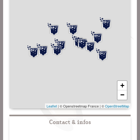
+
−
Leaflet
| © Openstreetmap France | ©
OpenStreetMap
Contact & infos