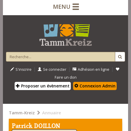
MENU
|
|
|
S'inscrire
Se connecter
Adhésion en ligne
Faire un don
Proposer un évènement
Connexion Admin
Tamm-Kreiz
Annuaire
Patrick DOILLON