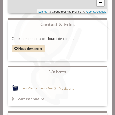
−
Leaflet
| © Openstreetmap France | ©
OpenStreetMap
Contact & infos
Cette personne n'a pas fourni de contact.
Nous demander
Univers
Fest-Noz et Fest-Deiz
Musiciens
Tout l'annuaire